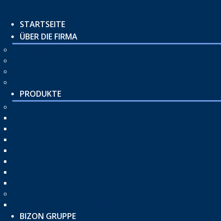
STARTSEITE
ÜBER DIE FIRMA
Über uns
Qualitätszeugnis, EPAL-Lizenz
EU-Zuschüsse
Karriere
PRODUKTE
Befestigungsmittel
Polsterheftklammern
Bauklammern
DIY-Klammern, Büro, Karton
Nägel
Stifte
C-Ring, ST-Clips, T-Nut
Gewellte Nägel, I-Träger-Verbinder ZD
Drähte
Stahldrähte, Durchmesserbereich 0,6 - 5,0 mm
BIZON GRUPPE