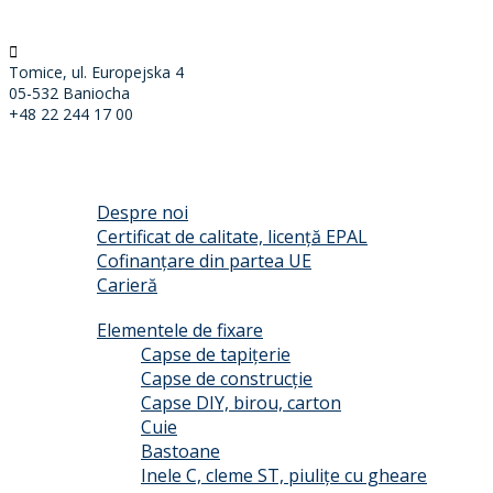
Tomice, ul. Europejska 4
05-532 Baniocha
+48 22 244 17 00
START
DESPRE COMPANIE
Despre noi
Certificat de calitate, licență EPAL
Cofinanțare din partea UE
Carieră
PRODUSE
Elementele de fixare
Capse de tapițerie
Capse de construcție
Capse DIY, birou, carton
Cuie
Bastoane
Inele C, cleme ST, piulițe cu gheare