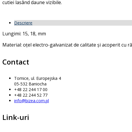
cutiei lasând daune vizibile.
Descriere
Lungimi: 15, 18, mm
Material: oțel electro-galvanizat de calitate și acoperit cu r
Contact
Tomice, ul. Europejska 4
05-532 Baniocha
+48 22 244 17 00
+48 22 244 52 77
info@bizea.com.pl
Link-uri