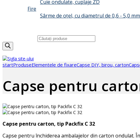
Cuie ondulate, cuplaje ZD
Fire
Sârme de oțel, cu diametrul de 0,6 - 5,0 mm
GRUP BIZON
CONTACT
Căutare produse
start
Produse
Elementele de fixare
Capse DIY, birou, carton
Capse
Capse pentru carton
Capse pentru carton, tip Packfix C 32
Capse pentru închiderea ambalajelor din carton ondulat. Înc