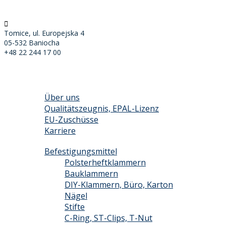
Tomice, ul. Europejska 4
05-532 Baniocha
+48 22 244 17 00
STARTSEITE
ÜBER DIE FIRMA
Über uns
Qualitätszeugnis, EPAL-Lizenz
EU-Zuschüsse
Karriere
PRODUKTE
Befestigungsmittel
Polsterheftklammern
Bauklammern
DIY-Klammern, Büro, Karton
Nägel
Stifte
C-Ring, ST-Clips, T-Nut