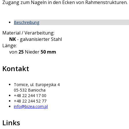
Zugang zum Nageln in den Ecken von Rahmenstrukturen. H
Beschreibung
Material / Verarbeitung:
NK
- galvanisierter Stahl
Länge:
von
25
Nieder
50 mm
Kontakt
Tomice, ul. Europejska 4
05-532 Baniocha
+48 22 244 17 00
+48 22 244 52 77
info@bizea.com.pl
Links