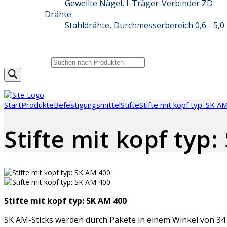
Gewellte Nägel, I-Träger-Verbinder ZD
Drähte
Stahldrähte, Durchmesserbereich 0,6 - 5,
BIZON GRUPPE
KONTAKT
Produktsuche
Start
Produkte
Befestigungsmittel
Stifte
Stifte mit kopf typ: SK A
Stifte mit kopf typ
Stifte mit kopf typ: SK AM 400
SK AM-Sticks werden durch Pakete in einem Winkel von 