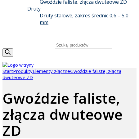
Gwoździe faliste, złącza dwuteowe ZD
Druty
Druty stalowe, zakres średnic 0,6 – 5,0
mm
GRUPA BIZON
KONTAKT
Wyszukiwarka produktów
Start
Produkty
Elementy złączne
Gwoździe faliste, złącza
dwuteowe ZD
Gwoździe faliste,
złącza dwuteowe
ZD