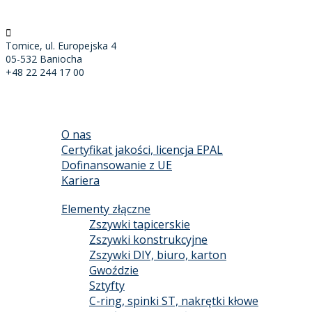
Tomice, ul. Europejska 4
05-532 Baniocha
+48 22 244 17 00
START
O FIRMIE
O nas
Certyfikat jakości, licencja EPAL
Dofinansowanie z UE
Kariera
PRODUKTY
Elementy złączne
Zszywki tapicerskie
Zszywki konstrukcyjne
Zszywki DIY, biuro, karton
Gwoździe
Sztyfty
C-ring, spinki ST, nakrętki kłowe