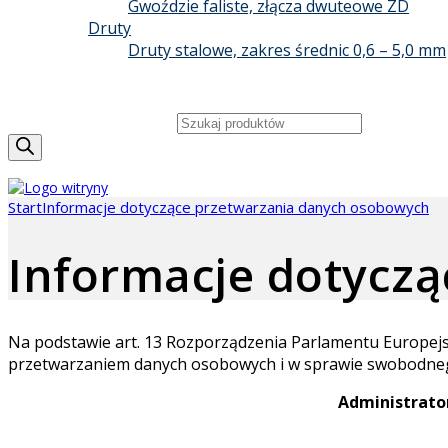
Gwoździe faliste, złącza dwuteowe ZD
Druty
Druty stalowe, zakres średnic 0,6 – 5,0 mm
GRUPA BIZON
KONTAKT
Wyszukiwarka produktów
Start
Informacje dotyczące przetwarzania danych osobowych
Informacje dotycz
Na podstawie art. 13 Rozporządzenia Parlamentu Europejsk
przetwarzaniem danych osobowych i w sprawie swobodnego
Administrato