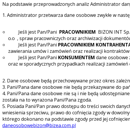
Na podstawie przeprowadzonych analiz Administrator dan
1. Administrator przetwarza dane osobowe zwykłe w następu
Jeśli jest Pan/Pani
PRACOWNIKIEM
BIZON INT Sp. 
o.o
, spraw pracowniczych oraz archiwizacji dokumentó
Jeśli jest Pan/Pani
PRACOWNIKIEM KONTRAHENT
zawierania umów i zamówień oraz realizacji kontraktów
Jeśli jest Pan/Pani
KONSUMENTEM
dane osobowe zw
oraz w sporadycznych przypadkach realizacji zamówień d
2. Dane osobowe będą przechowywane przez okres zależny 
3. Pani/Pana dane osobowe nie będą przekazywane do pań
4. Pani/Pana dane osobowe nie są i nie będą udostępnian
została na to wyrażona Pani/Pana zgoda.
5. Posiada Pani/Pan prawo dostępu do treści swoich danyc
wniesienia sprzeciwu, prawo do cofnięcia zgody w dowol
którego dokonano na podstawie zgody przed jej cofnięciem,
daneosobowebizon@bizea.com.pl