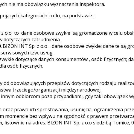
ych nie ma obowiązku wyznaczenia inspektora.
jących kategoriach i celu, na podstawie :
z o.o
to dane osobowe zwykłe są gromadzone w celu obsłu
w dotyczących zatrudnienia.
A
BIZON INT Sp. z o.o
. dane osobowe zwykłe; dane te są gr
 serwisowych tzw. usług.
ykłe dotyczące danych konsumentów , osób fizycznych; dane 
la osób fizycznych.
od obowiązujących przepisów dotyczących rodzaju realizow
stwa trzeciego/organizacji międzynarodowej.
e innym odbiorcom poza przypadkami, gdy taki obowiązek w
h oraz prawo ich sprostowania, usunięcia, ograniczenia pr
nym momencie bez wpływu na zgodność z prawem przetwarza
 listownie na adres: BIZON INT Sp. z o.o siedzibą Tomice, 0