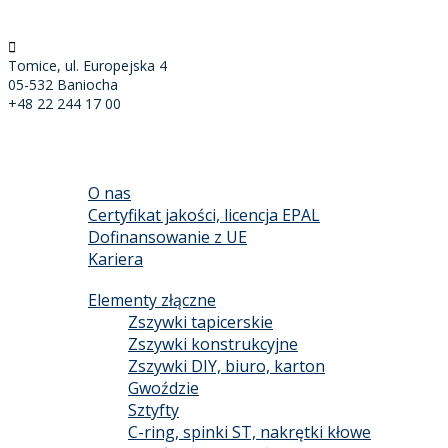
Tomice, ul. Europejska 4
05-532 Baniocha
+48 22 244 17 00
START
O FIRMIE
O nas
Certyfikat jakości, licencja EPAL
Dofinansowanie z UE
Kariera
PRODUKTY
Elementy złączne
Zszywki tapicerskie
Zszywki konstrukcyjne
Zszywki DIY, biuro, karton
Gwoździe
Sztyfty
C-ring, spinki ST, nakrętki kłowe