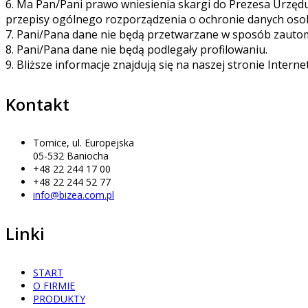
6. Ma Pan/Pani prawo wniesienia skargi do Prezesa Urzę
przepisy ogólnego rozporządzenia o ochronie danych osob
7. Pani/Pana dane nie będą przetwarzane w sposób zaut
8. Pani/Pana dane nie będą podlegały profilowaniu.
9. Bliższe informacje znajdują się na naszej stronie Interne
Kontakt
Tomice, ul. Europejska
05-532 Baniocha
+48 22 244 17 00
+48 22 244 52 77
info@bizea.com.pl
Linki
START
O FIRMIE
PRODUKTY